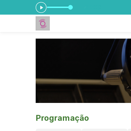
 agora: Luiz Caldas - Cê Vai Se Atrapalhar
Programação