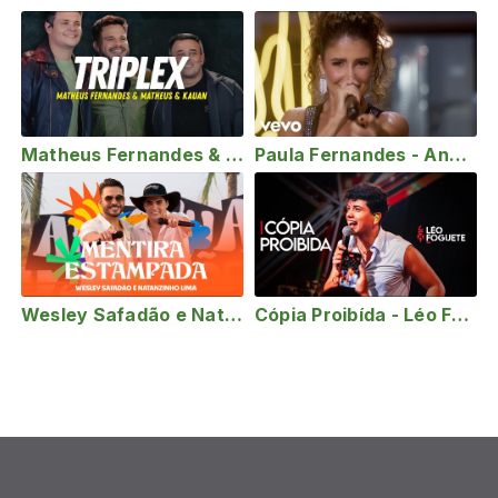
Matheus Fernandes & Matheus & Kauan - Triplex (Letra/Lyrics)
Paula Fernandes - Anota Aí
Wesley Safadão e Natanzinho Lima - Mentira Estampada - Arrocha Safadão
Cópia Proibída - Léo Foguete (Obrigado Deus - Ao Vivo)