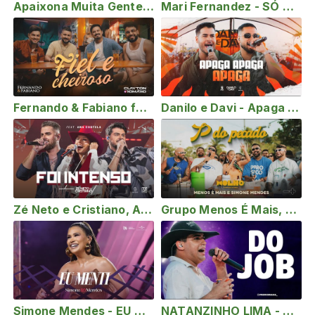
Apaixona Muita Gente Part. @rionegroesolimões (Isso É CountryBeat) Ao vivo
Mari Fernandez - SÓ SEI SER FIEL (DVD Ao Vivo no Rio de Janeiro)
Fernando & Fabiano feat Clayton & Romário - Fiel e Cheiroso (Clipe Oficial)
Danilo e Davi - Apaga Apaga Apaga (Toma Essa Verdade)
Zé Neto e Cristiano, Ana Castela - Foi Intenso #Intenso
Grupo Menos É Mais, Simone Mendes - P do Pecado (Ao Vivo)
Simone Mendes - EU MENTI (Cantando Sua História 2)
NATANZINHO LIMA - DO JOB (MÚSICA NOVA)