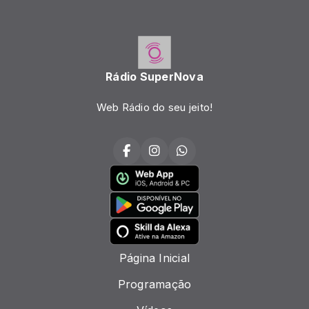
Rádio SuperNova
Web Rádio do seu jeito!
Página Inicial
Programação