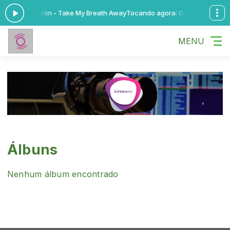
ra: 008 - Berlin - Take My Breath Away
Tocando agora: 008 - Berlin - T
MENU
Álbuns
Nenhum álbum encontrado